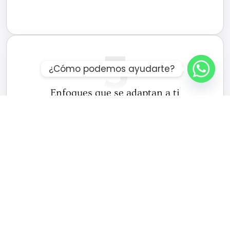
5
¿Cómo podemos ayudarte?
Enfoques que se adaptan a ti
Trabajamos con distintos modelos terapéuticos,
como la terapia cognitivo-conductual, ACT,
EMDR, terapia familiar, modelos basados en el
apego o el Círculo de Seguridad. Elegimos las
herramientas que mejor encajen contigo y con lo
que estás viviendo.